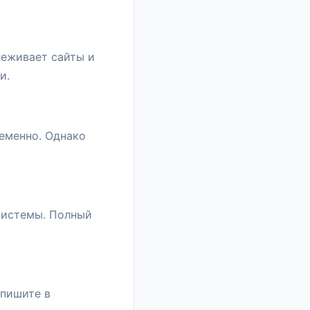
слеживает сайты и
и.
ременно. Однако
системы. Полный
апишите в