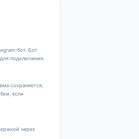
egram-бот. Бот
 для подключения.
ема сохраняется,
бки, если
держкой через