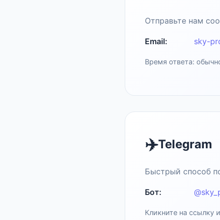
Отправьте нам со
Email:
sky-pr
Время ответа: обычно
✈️
Telegram
Быстрый способ по
Бот:
@sky_p
Кликните на ссылку и