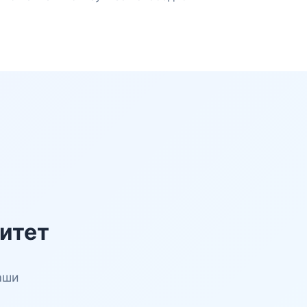
итет
аши