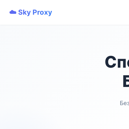
☁️ Sky Proxy
Сп
Бе